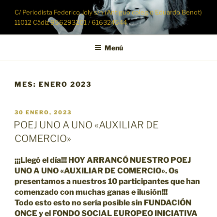
Saltar
C/ Periodista Federico Joly s/n (Antiguo colegio Eduardo Benot)
al
11012 Cádiz 956293201 / 616324544
contenido
Menú
MES:
ENERO 2023
PUBLICADO
30 ENERO, 2023
EL
POEJ UNO A UNO «AUXILIAR DE
COMERCIO»
¡¡¡Llegó el día!!! HOY ARRANCÓ NUESTRO POEJ
UNO A UNO «AUXILIAR DE COMERCIO». Os
presentamos a nuestros 10 participantes que han
comenzado con muchas ganas e ilusión!!!
Todo esto esto no sería posible sin FUNDACIÓN
ONCE y el FONDO SOCIAL EUROPEO INICIATIVA