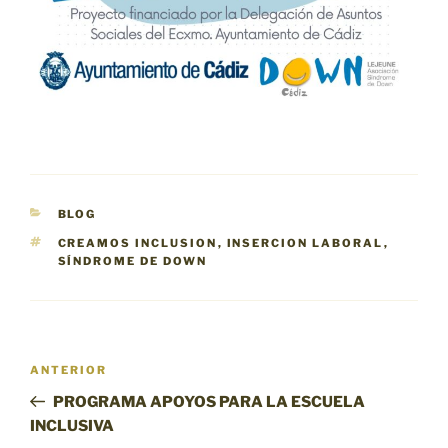
CATEGORÍAS
BLOG
ETIQUETAS
CREAMOS INCLUSION
,
INSERCION LABORAL
,
SÍNDROME DE DOWN
Navegación
Entrada
ANTERIOR
de
anterior:
PROGRAMA APOYOS PARA LA ESCUELA
entradas
INCLUSIVA