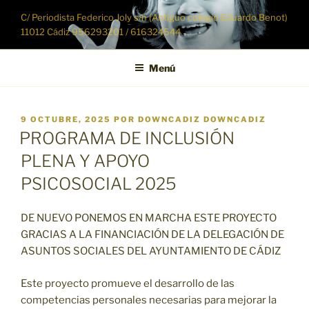
Saltar
C/ Periodista Federico Joly s/n (Antiguo colegio Eduardo Benot)
al
11012 Cádiz 956293201 / 616324544
contenido
Menú
PUBLICADO
9 OCTUBRE, 2025
POR
DOWNCADIZ DOWNCADIZ
EL
PROGRAMA DE INCLUSIÓN
PLENA Y APOYO
PSICOSOCIAL
2025
DE NUEVO PONEMOS EN MARCHA ESTE PROYECTO
GRACIAS A LA FINANCIACIÓN DE LA DELEGACIÓN DE
ASUNTOS SOCIALES DEL AYUNTAMIENTO DE CÁDIZ
Este proyecto promueve el desarrollo de las
competencias personales necesarias para mejorar la