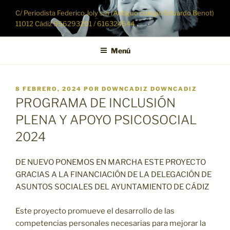
Saltar
C/ Periodista Federico Joly s/n (Antiguo colegio Eduardo Benot)
al
11012 Cádiz 956293201 / 616324544
contenido
Menú
PUBLICADO
8 FEBRERO, 2024
POR
DOWNCADIZ DOWNCADIZ
EL
PROGRAMA DE INCLUSIÓN
PLENA Y APOYO PSICOSOCIAL
2024
DE NUEVO PONEMOS EN MARCHA ESTE PROYECTO
GRACIAS A LA FINANCIACIÓN DE LA DELEGACIÓN DE
ASUNTOS SOCIALES DEL AYUNTAMIENTO DE CÁDIZ
Este proyecto promueve el desarrollo de las
competencias personales necesarias para mejorar la