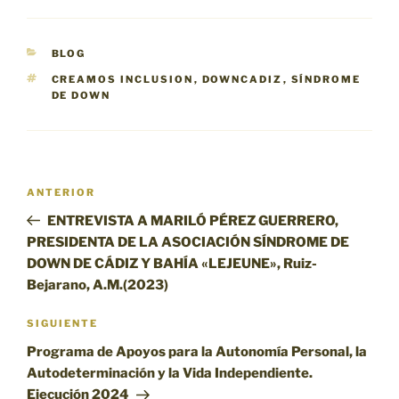
CATEGORÍAS
BLOG
ETIQUETAS
CREAMOS INCLUSION
,
DOWNCADIZ
,
SÍNDROME
DE DOWN
Navegación
Entrada
ANTERIOR
de
anterior:
ENTREVISTA A MARILÓ PÉREZ GUERRERO,
entradas
PRESIDENTA DE LA ASOCIACIÓN SÍNDROME DE
DOWN DE CÁDIZ Y BAHÍA «LEJEUNE», Ruiz-
Bejarano, A.M.(2023)
Siguiente
SIGUIENTE
entrada
Programa de Apoyos para la Autonomía Personal, la
Autodeterminación y la Vida Independiente.
Ejecución 2024