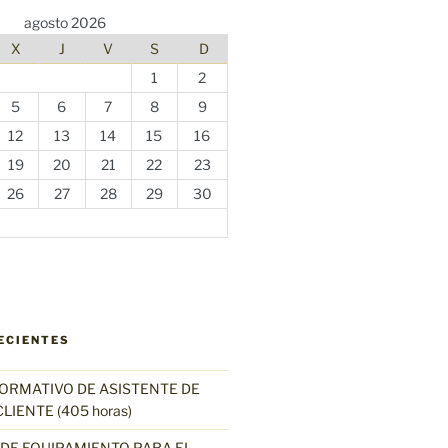
agosto 2026
X
J
V
S
D
1
2
5
6
7
8
9
12
13
14
15
16
19
20
21
22
23
26
27
28
29
30
ECIENTES
RMATIVO DE ASISTENTE DE
LIENTE (405 horas)
 DE EQUIPAMIENTO PARA EL