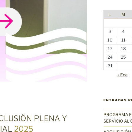
L
M
3
4
10
11
17
18
24
25
31
« Ene
ENTRADAS R
PROGRAMA FO
CLUSIÓN PLENA Y
SERVICIO AL C
IAL
2025
ADQUISICIÓN