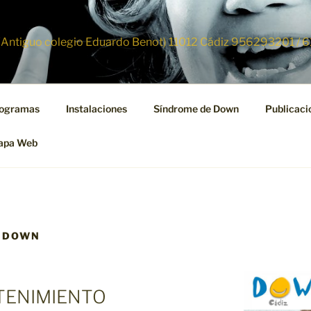
/n (Antiguo colegio Eduardo Benot) 11012 Cádiz 956293201 /
ogramas
Instalaciones
Síndrome de Down
Publicaci
apa Web
E DOWN
ENIMIENTO