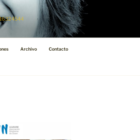
 616324544
ones
Archivo
Contacto