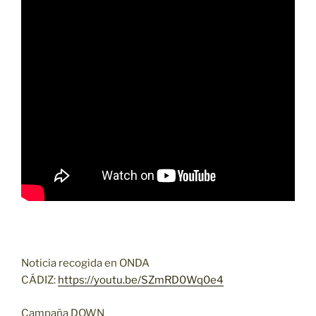
Noticia recogida en ONDA
CÁDIZ:
https://youtu.be/SZmRD0Wq0e4
Campaña DOWN