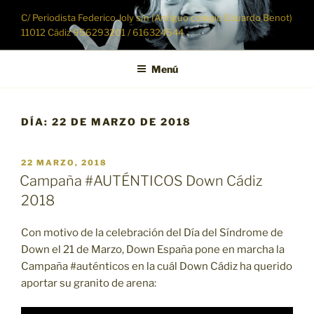
Saltar
C/ Periodista Federico Joly s/n (Antiguo colegio Eduardo Benot)
al
11012 Cádiz 956293201 / 616324544
contenido
Menú
DÍA:
22 DE MARZO DE 2018
PUBLICADO
22 MARZO, 2018
EL
Campaña #AUTÉNTICOS Down Cádiz
2018
Con motivo de la celebración del Día del Síndrome de
Down el 21 de Marzo, Down España pone en marcha la
Campaña #auténticos en la cuál Down Cádiz ha querido
aportar su granito de arena: