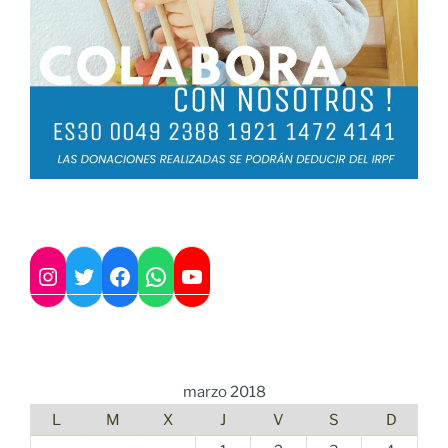
Twitter
Instagram
Facebook
WhatsApp
YouTube
marzo 2018
L
M
X
J
V
S
D